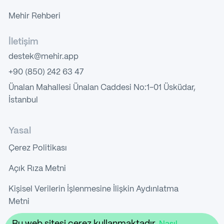
Mehir Rehberi
İletişim
destek@mehir.app
+90 (850) 242 63 47
Ünalan Mahallesi Ünalan Caddesi No:1-01 Üsküdar,
İstanbul
Yasal
Çerez Politikası
Açık Rıza Metni
Kişisel Verilerin İşlenmesine İlişkin Aydınlatma
Metni
Gizlilik Politikası
Bu web sitesi çerez kullanmaktadır.