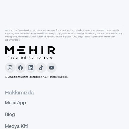
MehirApp bir finans kuruluşu, sigorta şirketi veya portföy yönetim şirketi değildir. Sitemizde yer alan Mehir BES ve Mehir
Hayat Sigortası hizmetleri, Katılım Emeklilik ve Hayat A.Ş. güvencesi ve iş ortaklığı ile Mehr Sigorta Aracılık Hizmetleri A.Ş.
aracılığı ile sunulmaktadır. Mehir cüzdan ve her türlü birikim altyapısı TCMB onaylı lisanslı iş ortaklarımız tarafından
sağlanmaktadır.
©
2026
Mehr Bilişim Teknolojileri A.Ş. Her hakkı saklıdır.
Hakkımızda
MehirApp
Blog
Medya Kiti