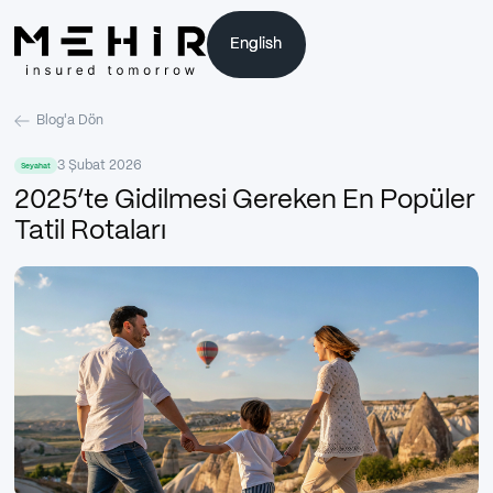
English
English
Blog'a Dön
3 Şubat 2026
Seyahat
2025’te Gidilmesi Gereken En Popüler
Tatil Rotaları