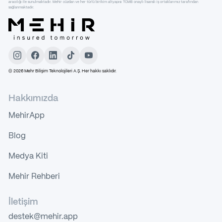
aracılığı ile sunulmaktadır. Mehir cüzdan ve her türlü birikim altyapısı TCMB onaylı lisanslı iş ortaklarımız tarafından
sağlanmaktadır.
©
2026
Mehr Bilişim Teknolojileri A.Ş. Her hakkı saklıdır.
Hakkımızda
MehirApp
Blog
Medya Kiti
Mehir Rehberi
İletişim
destek@mehir.app