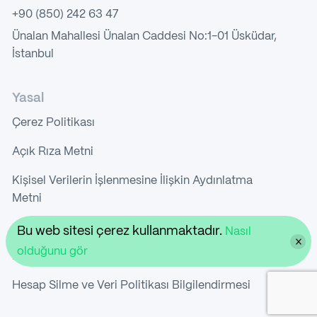
+90 (850) 242 63 47
Ünalan Mahallesi Ünalan Caddesi No:1-01 Üsküdar,
İstanbul
Yasal
Çerez Politikası
Açık Rıza Metni
Kişisel Verilerin İşlenmesine İlişkin Aydınlatma
Metni
Gizlilik Politikası
Bu web sitesi çerez kullanmaktadır.
Nasıl
olduğunu gör
Kullanıcı Sözleşmesi
Hesap Silme ve Veri Politikası Bilgilendirmesi