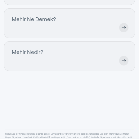
Mehir Ne Demek?
Mehir Nedir?
MehirApp bir finans kuruluşu, sigorta şirketi veya portföy yönetim şirketi değildir. Sitemizde yer alan Mehir BES ve Mehir
Hayat Sigortası hizmetleri, Katılım Emeklilik ve Hayat A.Ş. güvencesi ve iş ortaklığı ile Mehr Sigorta Aracılık Hizmetleri A.Ş.