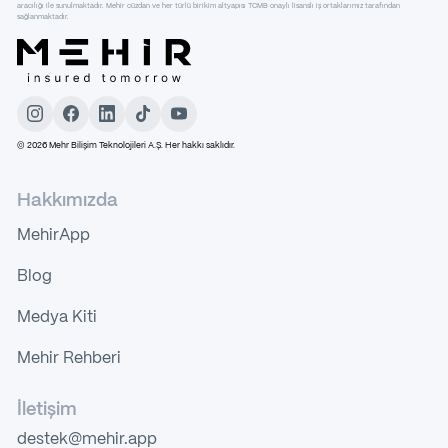
aracılığı ile sunulmaktadır. Mehir cüzdan ve her türlü birikim altyapısı TCMB onaylı lisanslı iş ortaklarımız tarafından
sağlanmaktadır.
©
2026
Mehr Bilişim Teknolojileri A.Ş. Her hakkı saklıdır.
Hakkımızda
MehirApp
Blog
Medya Kiti
Mehir Rehberi
İletişim
destek@mehir.app