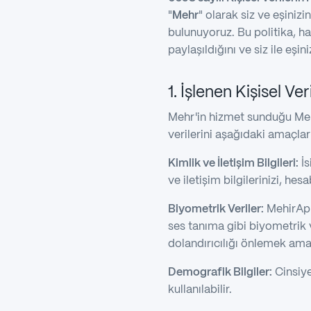
"
Mehr
" olarak siz ve eşinizi
bulunuyoruz. Bu politika, han
paylaşıldığını ve siz ile eşin
1. İşlenen Kişisel Ver
Mehr'in hizmet sunduğu Meh
verilerini aşağıdaki amaçlarla
Kimlik ve İletişim Bilgileri:
İs
ve iletişim bilgilerinizi, h
Biyometrik Veriler:
MehirApp
ses tanıma gibi biyometrik v
dolandırıcılığı önlemek ama
Demografik Bilgiler:
Cinsiye
kullanılabilir.