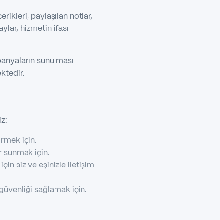
ikleri, paylaşılan notlar,
aylar, hizmetin ifası
mpanyaların sunulması
ektedir.
iz:
irmek için.
er sunmak için.
in siz ve eşinizle iletişim
 güvenliği sağlamak için.