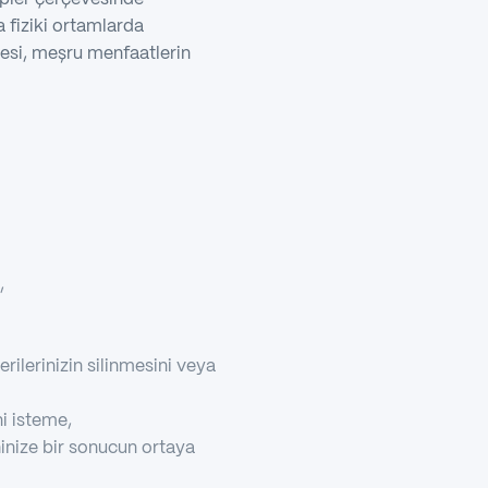
 fiziki ortamlarda
lmesi, meşru menfaatlerin
,
rilerinizin silinmesini veya
ni isteme,
hinize bir sonucun ortaya