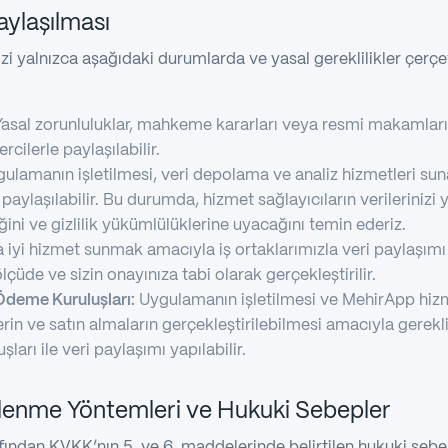
Paylaşılması
nizi yalnızca aşağıdaki durumlarda ve yasal gereklilikler çerç
asal zorunluluklar, mahkeme kararları veya resmi makamları
mercilerle paylaşılabilir.
ulamanın işletilmesi, veri depolama ve analiz hizmetleri su
z paylaşılabilir. Bu durumda, hizmet sağlayıcıların verilerinizi
ini ve gizlilik yükümlülüklerine uyacağını temin ederiz.
 iyi hizmet sunmak amacıyla iş ortaklarımızla veri paylaşımı 
çüde ve sizin onayınıza tabi olarak gerçekleştirilir.
Ödeme Kuruluşları:
Uygulamanın işletilmesi ve MehirApp hizm
erin ve satın almaların gerçekleştirilebilmesi amacıyla gerek
arı ile veri paylaşımı yapılabilir.
 İşlenme Yöntemleri ve Hukuki Sebepler
rafından KVKK’nın 5. ve 6. maddelerinde belirtilen hukuki seb