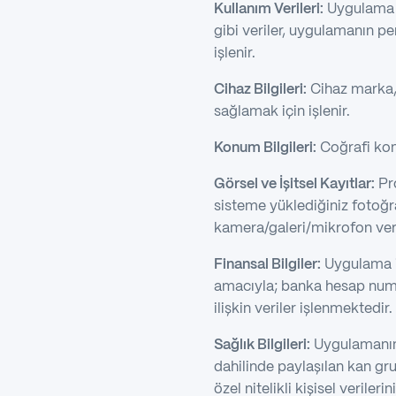
Kullanım Verileri:
Uygulama iç
gibi veriler, uygulamanın pe
işlenir.
Cihaz Bilgileri:
Cihaz marka, 
sağlamak için işlenir.
Konum Bilgileri:
Coğrafi konum
Görsel ve İşitsel Kayıtlar:
Pro
sisteme yüklediğiniz fotoğra
kamera/galeri/mikrofon veri
Finansal Bilgiler:
Uygulama iç
amacıyla; banka hesap numara
ilişkin veriler işlenmektedir.
Sağlık Bilgileri:
Uygulamanın s
dahilinde paylaşılan kan gr
özel nitelikli kişisel verilerini