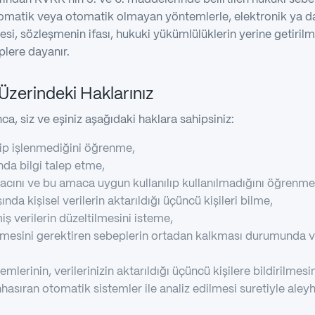
otomatik veya otomatik olmayan yöntemlerle, elektronik ya da
nmesi, sözleşmenin ifası, hukuki yükümlülüklerin yerine getiri
lere dayanır.
z Üzerindeki Haklarınız
a, siz ve eşiniz aşağıdaki haklara sahipsiniz:
lenip işlenmediğini öğrenme,
ında bilgi talep etme,
macını ve bu amaca uygun kullanılıp kullanılmadığını öğrenme
ında kişisel verilerin aktarıldığı üçüncü kişileri bilme,
iş verilerin düzeltilmesini isteme,
lenmesini gerektiren sebeplerin ortadan kalkması durumunda ve
lerinin, verilerinizin aktarıldığı üçüncü kişilere bildirilmesi
nhasıran otomatik sistemler ile analiz edilmesi suretiyle aley