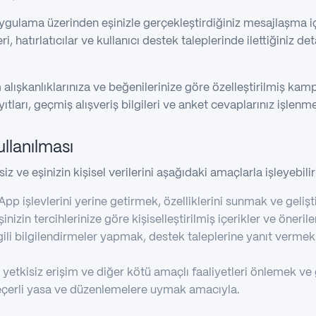
gulama üzerinden eşinizle gerçekleştirdiğiniz mesajlaşma içer
i, hatırlatıcılar ve kullanıcı destek taleplerinde ilettiğiniz det
alışkanlıklarınıza ve beğenilerinize göre özelleştirilmiş ka
ıtları, geçmiş alışveriş bilgileri ve anket cevaplarınız işlenm
Kullanılması
iz ve eşinizin kişisel verilerini aşağıdaki amaçlarla işleyebilir
pp işlevlerini yerine getirmek, özelliklerini sunmak ve gelişt
inizin tercihlerinize göre kişiselleştirilmiş içerikler ve öneril
ili bilgilendirmeler yapmak, destek taleplerine yanıt vermek iç
, yetkisiz erişim ve diğer kötü amaçlı faaliyetleri önlemek ve
çerli yasa ve düzenlemelere uymak amacıyla.