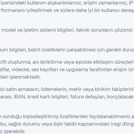
erisindeki kullanım alışkanlıklarınız, erişim zamanlarınız, IP a
rformansını iyileştirmek ve sizlere daha iyi bir kullanıcı de
model ve işletim sistemi bilgileri, teknik sorunların çözümü
 bilgileri, belirli özelliklerin çalışabilmesi için gerekli duru
fil oluşturma, anı biriktirme veya eşinizle etkileşim süreçle
flar, videolar, ses kayıtları ve uygulama tarafından erişim izn
leri işlenmektedir.
i satın almaların, ödemelerin, mehir veya birikim takiplerini
sı, IBAN, kredi kartı bilgileri, fatura detayları, borç/alaca
unduğu kişiselleştirilmiş özelliklerden faydalanabilmeniz am
ubu, sağlık durumu veya ilişki takibi kapsamındaki (regl dön
z işlenebilir.