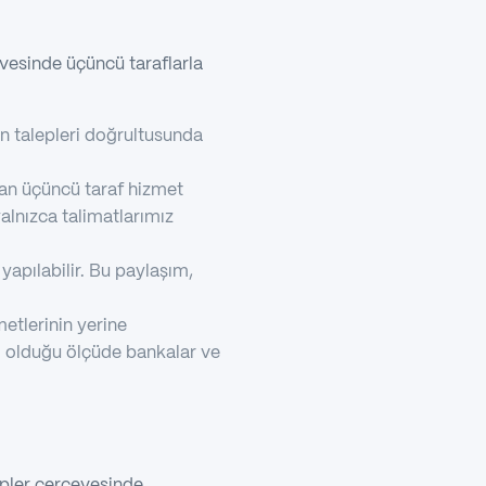
evesinde üçüncü taraflarla
n talepleri doğrultusunda
nan üçüncü taraf hizmet
 yalnızca talimatlarımız
yapılabilir. Bu paylaşım,
etlerinin yerine
li olduğu ölçüde bankalar ve
epler çerçevesinde