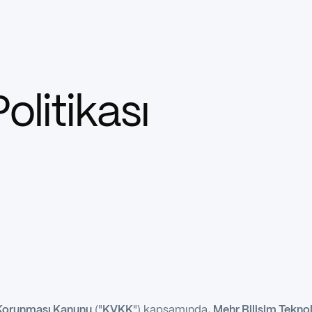
Politikası
n Korunması Kanunu
("
KVKK
") kapsamında,
Mehr Bilişim Teknol