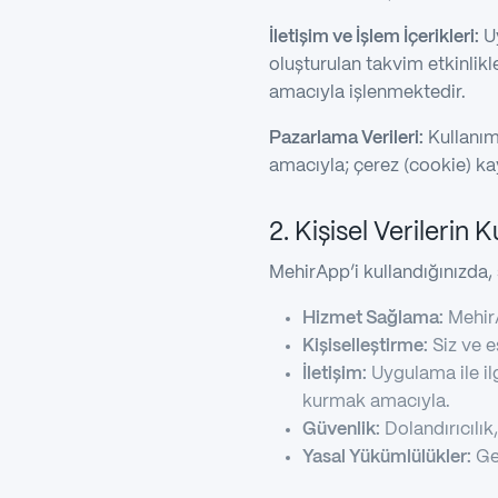
İletişim ve İşlem İçerikleri:
Uy
oluşturulan takvim etkinlikler
amacıyla işlenmektedir.
Pazarlama Verileri:
Kullanım 
amacıyla; çerez (cookie) kay
2. Kişisel Verilerin 
MehirApp’i kullandığınızda, s
Hizmet Sağlama:
MehirA
Kişiselleştirme:
Siz ve eş
İletişim:
Uygulama ile ilg
kurmak amacıyla.
Güvenlik:
Dolandırıcılık
Yasal Yükümlülükler:
Ge