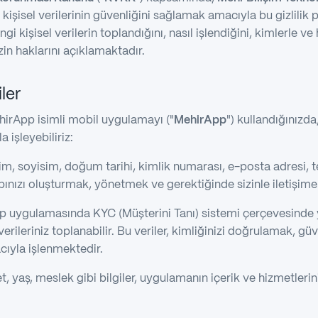
n kişisel verilerinin güvenliğini sağlamak amacıyla bu gizlilik p
gi kişisel verilerin toplandığını, nasıl işlendiğini, kimlerle v
izin haklarını açıklamaktadır.
iler
irApp isimli mobil uygulamayı ("
MehirApp
") kullandığınızda,
 işleyebiliriz:
im, soyisim, doğum tarihi, kimlik numarası, e-posta adresi, t
esabınızı oluşturmak, yönetmek ve gerektiğinde sizinle iletişi
 uygulamasında KYC (Müşterini Tanı) sistemi çerçevesinde 
erileriniz toplanabilir. Bu veriler, kimliğinizi doğrulamak, gü
cıyla işlenmektedir.
t, yaş, meslek gibi bilgiler, uygulamanın içerik ve hizmetlerini